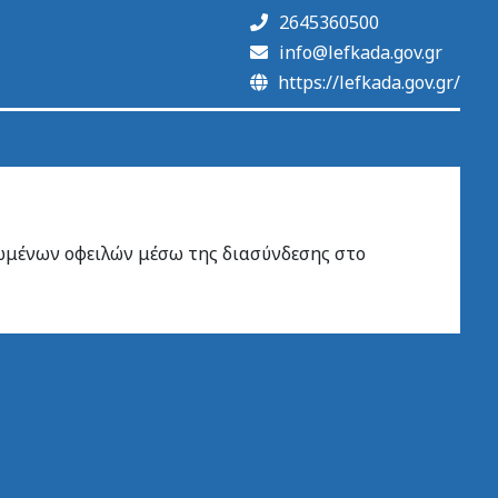
2645360500
info@lefkada.gov.gr
https://lefkada.gov.gr/
μένων οφειλών μέσω της διασύνδεσης στο